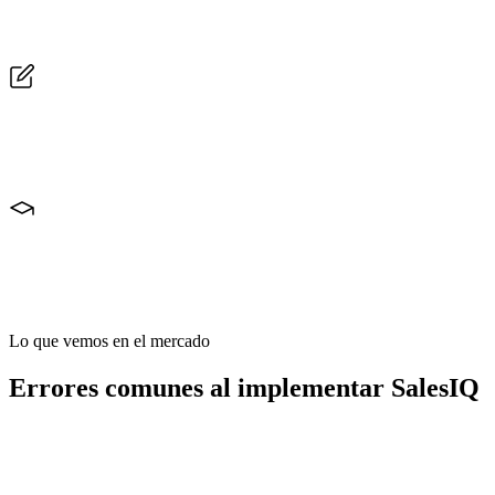
No querés que el chat aparezca en cada página para todos los visitant
Chatbots para calificar fuera del horario comercial
Un chatbot bien configurado califica al visitante, captura su informac
Integración con CRM para que nada se pierda
Cada conversación de SalesIQ se vincula al contacto o lead en Zoho C
Lo que vemos en el mercado
Errores comunes al implementar SalesIQ