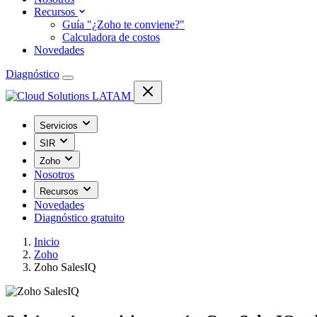
Recursos
Guía "¿Zoho te conviene?"
Calculadora de costos
Novedades
Diagnóstico
Servicios
SIR
Zoho
Nosotros
Recursos
Novedades
Diagnóstico gratuito
Inicio
Zoho
Zoho SalesIQ
Zoho SalesIQ · Implementación