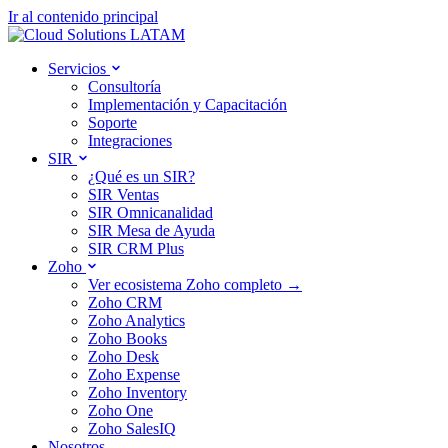
Ir al contenido principal
Servicios
Consultoría
Implementación y Capacitación
Soporte
Integraciones
SIR
¿Qué es un SIR?
SIR Ventas
SIR Omnicanalidad
SIR Mesa de Ayuda
SIR CRM Plus
Zoho
Ver ecosistema Zoho completo →
Zoho CRM
Zoho Analytics
Zoho Books
Zoho Desk
Zoho Expense
Zoho Inventory
Zoho One
Zoho SalesIQ
Nosotros