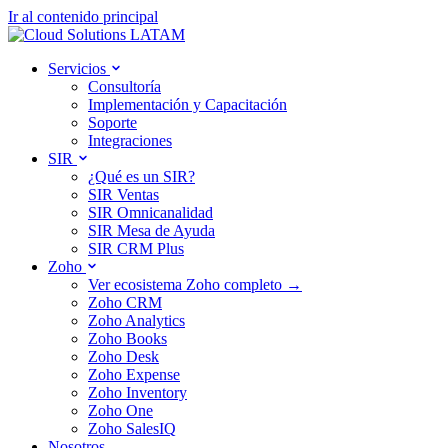
Ir al contenido principal
Servicios
Consultoría
Implementación y Capacitación
Soporte
Integraciones
SIR
¿Qué es un SIR?
SIR Ventas
SIR Omnicanalidad
SIR Mesa de Ayuda
SIR CRM Plus
Zoho
Ver ecosistema Zoho completo →
Zoho CRM
Zoho Analytics
Zoho Books
Zoho Desk
Zoho Expense
Zoho Inventory
Zoho One
Zoho SalesIQ
Nosotros