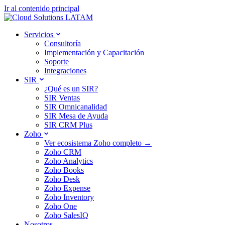
Ir al contenido principal
Servicios
Consultoría
Implementación y Capacitación
Soporte
Integraciones
SIR
¿Qué es un SIR?
SIR Ventas
SIR Omnicanalidad
SIR Mesa de Ayuda
SIR CRM Plus
Zoho
Ver ecosistema Zoho completo →
Zoho CRM
Zoho Analytics
Zoho Books
Zoho Desk
Zoho Expense
Zoho Inventory
Zoho One
Zoho SalesIQ
Nosotros