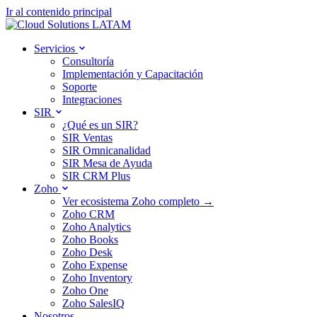
Ir al contenido principal
Servicios
Consultoría
Implementación y Capacitación
Soporte
Integraciones
SIR
¿Qué es un SIR?
SIR Ventas
SIR Omnicanalidad
SIR Mesa de Ayuda
SIR CRM Plus
Zoho
Ver ecosistema Zoho completo →
Zoho CRM
Zoho Analytics
Zoho Books
Zoho Desk
Zoho Expense
Zoho Inventory
Zoho One
Zoho SalesIQ
Nosotros