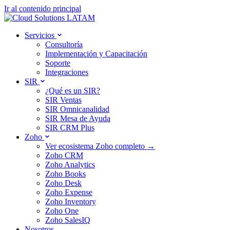
Ir al contenido principal
Servicios
Consultoría
Implementación y Capacitación
Soporte
Integraciones
SIR
¿Qué es un SIR?
SIR Ventas
SIR Omnicanalidad
SIR Mesa de Ayuda
SIR CRM Plus
Zoho
Ver ecosistema Zoho completo →
Zoho CRM
Zoho Analytics
Zoho Books
Zoho Desk
Zoho Expense
Zoho Inventory
Zoho One
Zoho SalesIQ
Nosotros